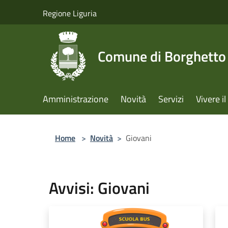
Salta al contenuto principale
Regione Liguria
Comune di Borghetto 
Amministrazione
Novità
Servizi
Vivere 
Home
>
Novità
>
Giovani
Avvisi: Giovani