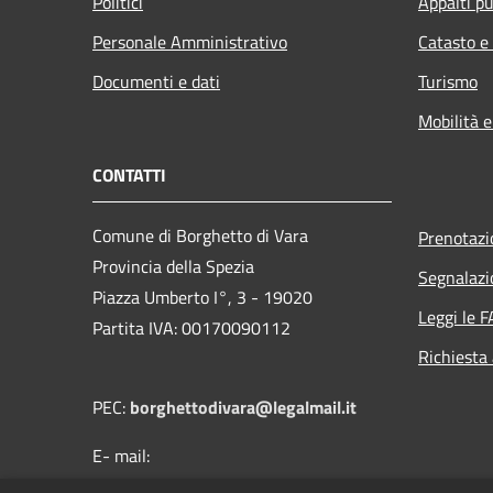
Politici
Appalti pu
Personale Amministrativo
Catasto e
Documenti e dati
Turismo
Mobilità e
CONTATTI
Comune di Borghetto di Vara
Prenotaz
Provincia della Spezia
Segnalazi
Piazza Umberto I°, 3 - 19020
Leggi le 
Partita IVA: 00170090112
Richiesta
PEC:
borghettodivara@legalmail.it
E- mail:
protocollo@comune.borghettodivara.sp.it