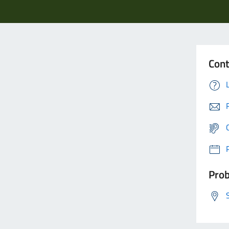
Cont
Prob