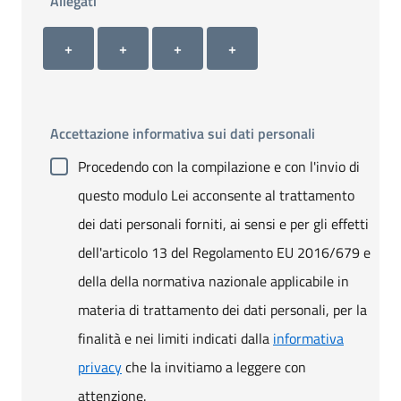
Allegati
Allegato 1
Allegato 2
Allegato 3
Allegato 4
+ Carica allegato 1
+ Carica allegato 2
+ Carica allegato 3
+ Carica allegato 4
+
+
+
+
Accettazione informativa sui dati personali
Procedendo con la compilazione e con l'invio di
questo modulo Lei acconsente al trattamento
dei dati personali forniti, ai sensi e per gli effetti
dell'articolo 13 del Regolamento EU 2016/679 e
della della normativa nazionale applicabile in
materia di trattamento dei dati personali, per la
finalità e nei limiti indicati dalla
informativa
privacy
che la invitiamo a leggere con
attenzione.