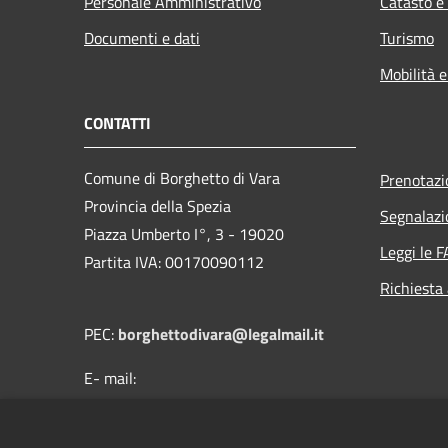
Personale Amministrativo
Catasto e
Documenti e dati
Turismo
Mobilità e
CONTATTI
Comune di Borghetto di Vara
Prenotaz
Provincia della Spezia
Segnalazi
Piazza Umberto I°, 3 - 19020
Leggi le 
Partita IVA: 00170090112
Richiesta
PEC:
borghettodivara@legalmail.it
E- mail:
protocollo@comune.borghettodivara.sp.it