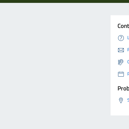
Cont
Prob