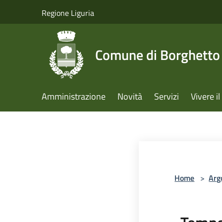
Salta al contenuto principale
Regione Liguria
Comune di Borghetto 
Amministrazione
Novità
Servizi
Vivere 
Home
>
Arg