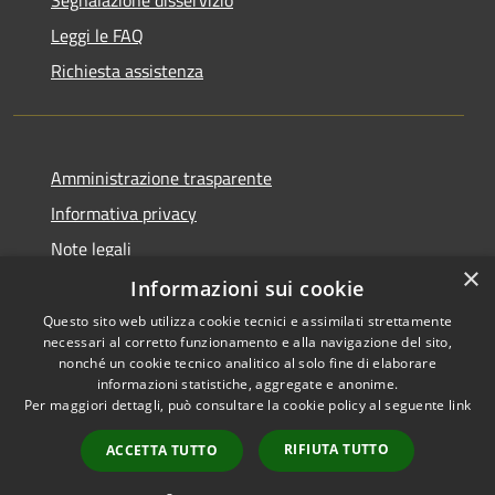
Leggi le FAQ
Richiesta assistenza
Amministrazione trasparente
Informativa privacy
Note legali
×
Dichiarazione di accessibilità
Informazioni sui cookie
Questo sito web utilizza cookie tecnici e assimilati strettamente
necessari al corretto funzionamento e alla navigazione del sito,
nonché un cookie tecnico analitico al solo fine di elaborare
informazioni statistiche, aggregate e anonime.
RSS
Copyright © 2026 • Comune di
Per maggiori dettagli, può consultare la cookie policy al seguente
link
Accessibilità
Borghetto di Vara • Powered
Privacy
Municipium
Accesso
by
•
RIFIUTA TUTTO
ACCETTA TUTTO
Cookie
redazione