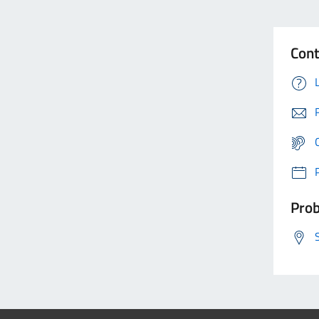
Cont
Prob