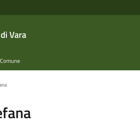
di Vara
il Comune
fana
efana