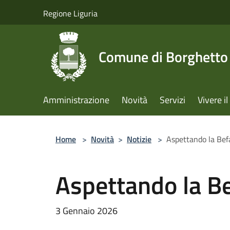
Salta al contenuto principale
Regione Liguria
Comune di Borghetto 
Amministrazione
Novità
Servizi
Vivere 
Home
>
Novità
>
Notizie
>
Aspettando la Be
Aspettando la B
3 Gennaio 2026