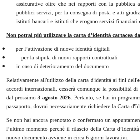
assicurative oltre che nei rapporti con la pubblica
pubblici servizi, per la consegna di posta e atti giudizi
istituti bancari e istituti che erogano servizi finanziari 
Non potrai più utilizzare la carta d’identità cartacea d
per l’attivazione di nuove identità digitali
per la stipula di nuovi rapporti contrattuali
in caso di deterioramento del documento
Relativamente all'utilizzo della carta d'identità ai fini dell'
e
accordi internazionali, cesserà comunque la possibilità di u
dal prossimo
3 agosto 2026
. Pertanto, se hai in programm
passaporto, dovrai necessariamente richiedere la Carta d'Ide
Se non hai ancora prenotato o confermato un appuntamento
l’ultimo momento perchè il rilascio della Carta d’Identit
nuovo documento avviene in circa 6 giorni lavorativi.