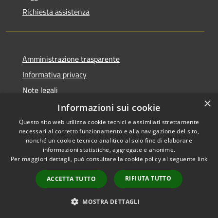
Richiesta assistenza
Amministrazione trasparente
Informativa privacy
Note legali
×
Dichiarazione di accessibilità
Informazioni sui cookie
Questo sito web utilizza cookie tecnici e assimilati strettamente
necessari al corretto funzionamento e alla navigazione del sito,
nonché un cookie tecnico analitico al solo fine di elaborare
informazioni statistiche, aggregate e anonime.
RSS
Copyright © 2026 • Comune di
Per maggiori dettagli, può consultare la cookie policy al seguente
link
Accessibilità
Borghetto di Vara • Powered
Privacy
Municipium
Accesso
by
•
RIFIUTA TUTTO
ACCETTA TUTTO
Cookie
redazione
Mappa del sito
MOSTRA DETTAGLI