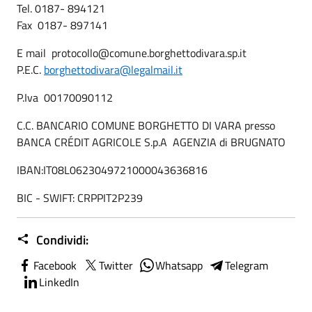
Tel. 0187- 894121
Fax 0187- 897141
E mail protocollo@comune.borghettodivara.sp.it
P.E.C.
borghettodivara@legalmail.it
P.Iva 00170090112
C.C. BANCARIO COMUNE BORGHETTO DI VARA presso
BANCA CRÉDIT AGRICOLE S.p.A AGENZIA di BRUGNATO
IBAN:IT08L0623049721000043636816
BIC - SWIFT: CRPPIT2P239
Condividi:
Facebook
Twitter
Whatsapp
Telegram
LinkedIn