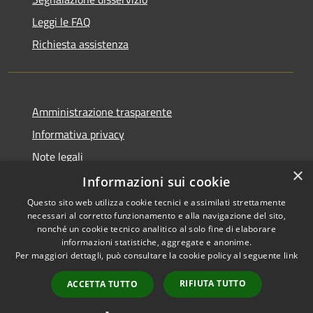
Leggi le FAQ
Richiesta assistenza
Amministrazione trasparente
Informativa privacy
Note legali
×
Dichiarazione di accessibilità
Informazioni sui cookie
Questo sito web utilizza cookie tecnici e assimilati strettamente
necessari al corretto funzionamento e alla navigazione del sito,
nonché un cookie tecnico analitico al solo fine di elaborare
informazioni statistiche, aggregate e anonime.
RSS
Copyright © 2026 • Comune di
Per maggiori dettagli, può consultare la cookie policy al seguente
link
Accessibilità
Borghetto di Vara • Powered
Privacy
Municipium
Accesso
by
•
RIFIUTA TUTTO
ACCETTA TUTTO
Cookie
redazione