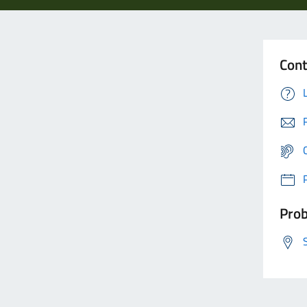
Cont
Prob