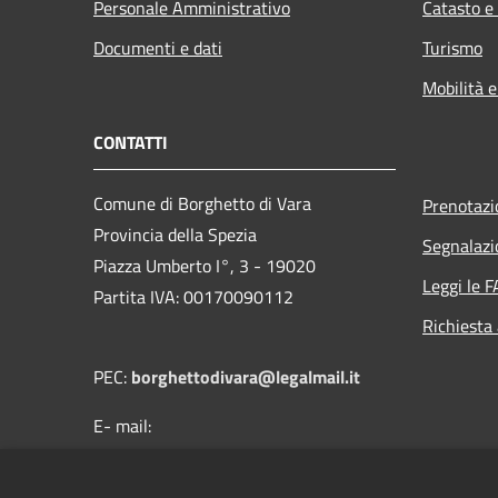
Personale Amministrativo
Catasto e
Documenti e dati
Turismo
Mobilità e
CONTATTI
Comune di Borghetto di Vara
Prenotaz
Provincia della Spezia
Segnalazi
Piazza Umberto I°, 3 - 19020
Leggi le 
Partita IVA: 00170090112
Richiesta
PEC:
borghettodivara@legalmail.it
E- mail:
protocollo@comune.borghettodivara.sp.it