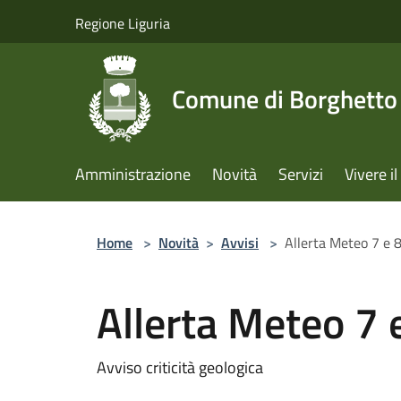
Salta al contenuto principale
Regione Liguria
Comune di Borghetto 
Amministrazione
Novità
Servizi
Vivere 
Home
>
Novità
>
Avvisi
>
Allerta Meteo 7 e
Allerta Meteo 7
Avviso criticità geologica