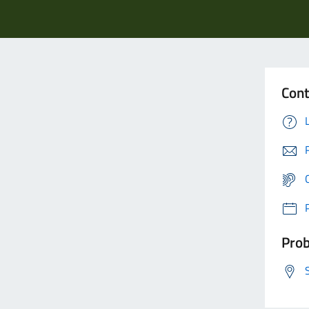
Cont
Prob