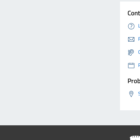
Cont
Prob