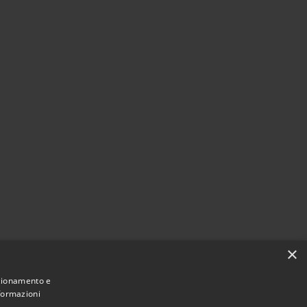
×
nzionamento e
nformazioni