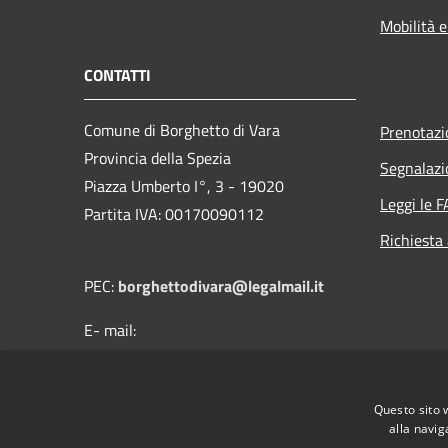
Mobilità e
CONTATTI
Comune di Borghetto di Vara
Prenotaz
Provincia della Spezia
Segnalazi
Piazza Umberto I°, 3 - 19020
Leggi le 
Partita IVA: 00170090112
Richiesta
PEC:
borghettodivara@legalmail.it
E- mail:
protocollo@comune.borghettodivara.sp.it
Centralino Unico: (+39) 0187 894121
Questo sito 
alla navig