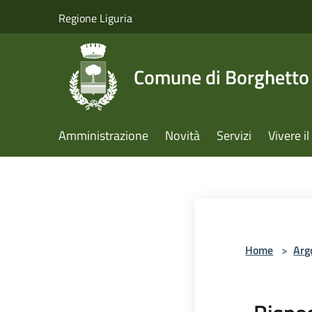
Salta al contenuto principale
Regione Liguria
Comune di Borghetto 
Amministrazione
Novità
Servizi
Vivere 
Home
>
Arg