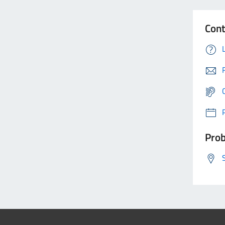
Cont
Prob