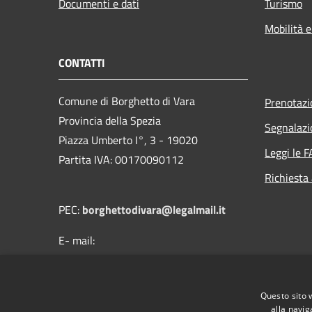
Documenti e dati
Turismo
Mobilità e
CONTATTI
Comune di Borghetto di Vara
Prenotaz
Provincia della Spezia
Segnalazi
Piazza Umberto I°, 3 - 19020
Leggi le 
Partita IVA: 00170090112
Richiesta
PEC:
borghettodivara@legalmail.it
E- mail:
protocollo@comune.borghettodivara.sp.it
Centralino Unico: (+39) 0187 894121
Questo sito 
alla navig