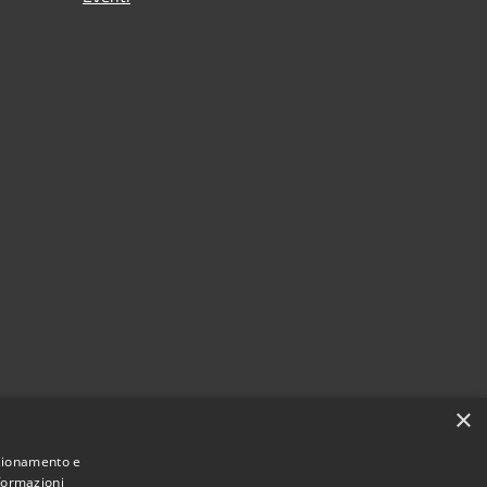
×
nzionamento e
nformazioni