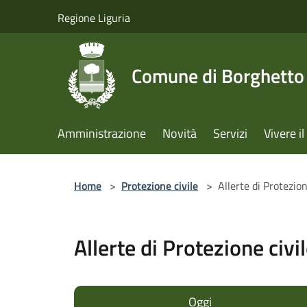
Salta al contenuto principale
Regione Liguria
Comune di Borghetto 
Amministrazione
Novità
Servizi
Vivere 
Home
>
Protezione civile
>
Allerte di Protezion
Allerte di Protezione civi
Oggi