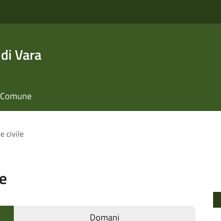
di Vara
il Comune
e civile
le
Domani