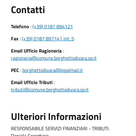
Utili
Contatti
Telefono
:
(+39) 0187 894121
Fax
:
(+39) 0187 897141 int. 5
Email Ufficio Ragioneria
:
ragioneria@comune.borghettodivara.sp.it
PEC
:
borghettodivara@legalmail.it
Email Ufficio Tributi
:
tributi@comune.borghettodivara.sp.it
Ulteriori Informazioni
RESPONSABILE SERVIZI FINANZIARI - TRIBUTI:
Daniela Cereghino