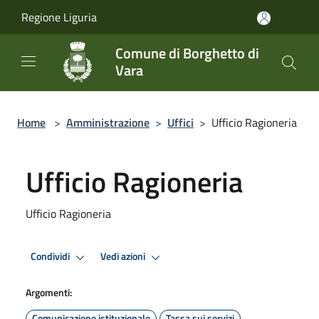
Salta al contenuto principale
Regione Liguria
Comune di Borghetto di
Vara
Home
>
Amministrazione
>
Uffici
>
Ufficio Ragioneria
Ufficio Ragioneria
Ufficio Ragioneria
Condividi
Vedi azioni
Argomenti:
Comunicazione istituzionale
Tassa sui servizi