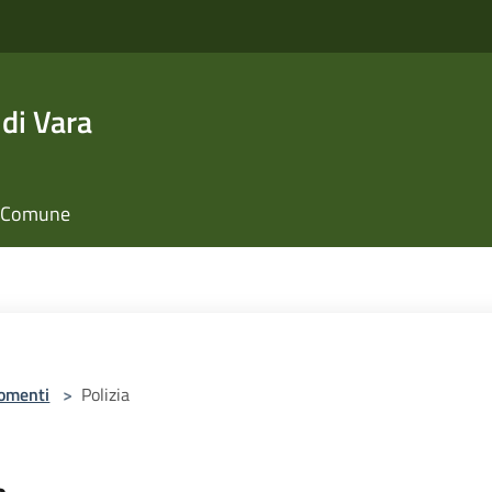
di Vara
il Comune
omenti
>
Polizia