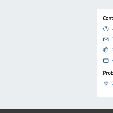
Cont
Prob