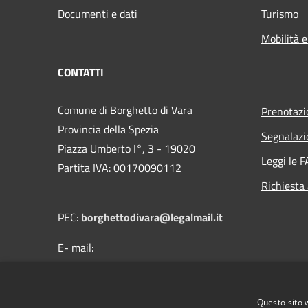
Documenti e dati
Turismo
Mobilità e
CONTATTI
Comune di Borghetto di Vara
Prenotaz
Provincia della Spezia
Segnalazi
Piazza Umberto I°, 3 - 19020
Leggi le 
Partita IVA: 00170090112
Richiesta
PEC:
borghettodivara@legalmail.it
E- mail:
protocollo@comune.borghettodivara.sp.it
Centralino Unico: (+39) 0187 894121
Questo sito 