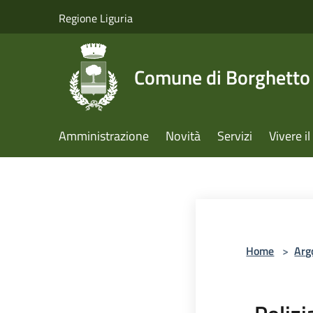
Salta al contenuto principale
Regione Liguria
Comune di Borghetto 
Amministrazione
Novità
Servizi
Vivere 
Home
>
Arg