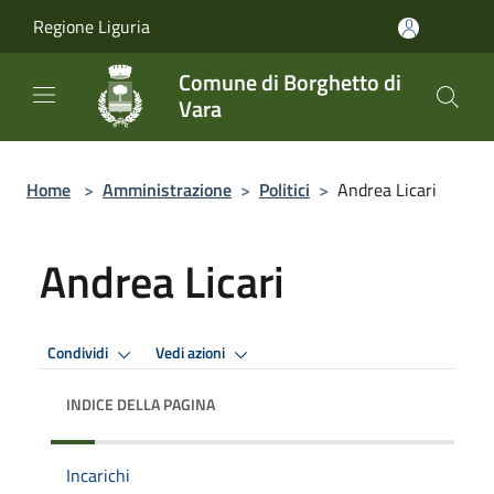
Salta al contenuto principale
Regione Liguria
Comune di Borghetto di
Vara
Home
>
Amministrazione
>
Politici
>
Andrea Licari
Andrea Licari
Condividi
Vedi azioni
INDICE DELLA PAGINA
Incarichi