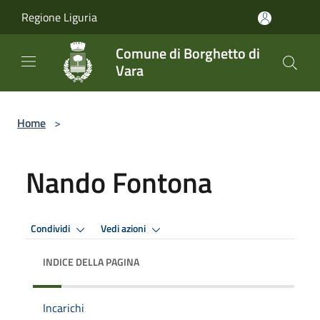
Salta al contenuto principale
Regione Liguria
Comune di Borghetto di
Vara
Home
>
Nando Fontona
Condividi
Vedi azioni
INDICE DELLA PAGINA
Incarichi