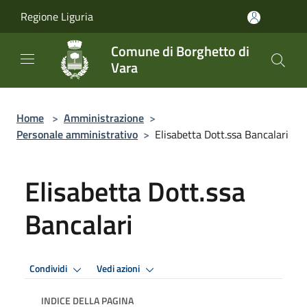
Salta al contenuto principale
Regione Liguria
Comune di Borghetto di
Vara
Home
>
Amministrazione
>
Personale amministrativo
>
Elisabetta Dott.ssa Bancalari
Elisabetta Dott.ssa
Bancalari
Condividi
Vedi azioni
INDICE DELLA PAGINA