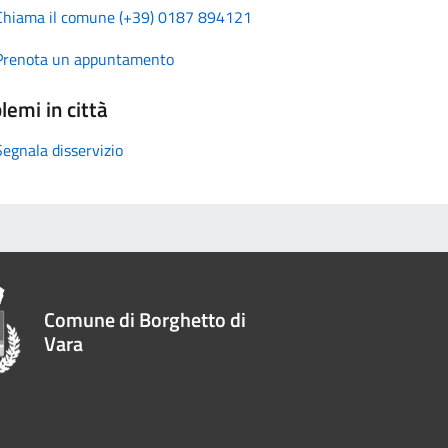
Chiama il comune (+39) 0187 894121
Prenota un appuntamento
lemi in città
Segnala disservizio
Comune di Borghetto di
Vara