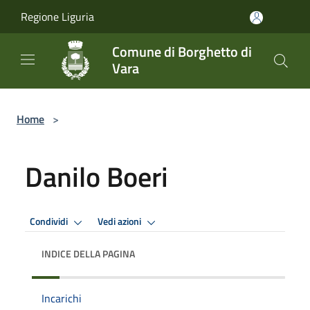
Salta al contenuto principale
Regione Liguria
Comune di Borghetto di
Vara
Home
>
Danilo Boeri
Condividi
Vedi azioni
INDICE DELLA PAGINA
Incarichi