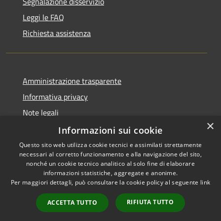
Segnalazione disservizio
Leggi le FAQ
Richiesta assistenza
Amministrazione trasparente
Informativa privacy
Note legali
×
Dichiarazione di accessibilità
Informazioni sui cookie
Questo sito web utilizza cookie tecnici e assimilati strettamente
necessari al corretto funzionamento e alla navigazione del sito,
nonché un cookie tecnico analitico al solo fine di elaborare
informazioni statistiche, aggregate e anonime.
RSS
Copyright © 2026 • Comune di
Per maggiori dettagli, può consultare la cookie policy al seguente
link
Accessibilità
Borghetto di Vara • Powered
Privacy
Municipium
Accesso
by
•
RIFIUTA TUTTO
ACCETTA TUTTO
Cookie
redazione