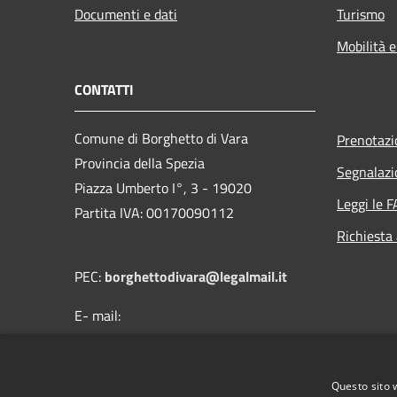
Documenti e dati
Turismo
Mobilità e
CONTATTI
Comune di Borghetto di Vara
Prenotaz
Provincia della Spezia
Segnalazi
Piazza Umberto I°, 3 - 19020
Leggi le 
Partita IVA: 00170090112
Richiesta
PEC:
borghettodivara@legalmail.it
E- mail:
protocollo@comune.borghettodivara.sp.it
Centralino Unico: (+39) 0187 894121
Questo sito 