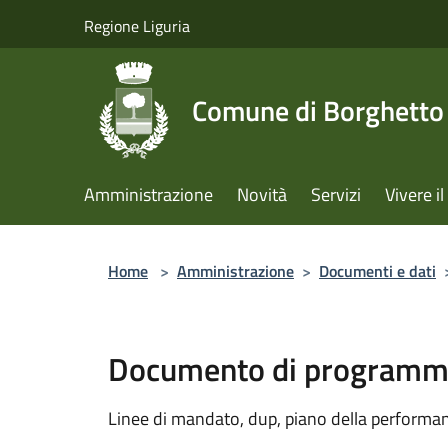
Salta al contenuto principale
Regione Liguria
Comune di Borghetto 
Amministrazione
Novità
Servizi
Vivere 
Home
>
Amministrazione
>
Documenti e dati
Documento di programma
Linee di mandato, dup, piano della performanc