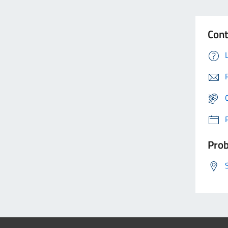
Cont
Prob