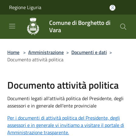
Salta al contenuto principale
Regione Liguria
Comune di Borghetto di
Vara
Home
>
Amministrazione
>
Documenti e dati
>
Documento attività politica
Documento attività politica
Documenti legati all'attività politica del Presidente, degli
assessori e in generale dell'ente provinciale
Per i documenti di attività politica del Presidente, degli
assessori e in generale vi invitiamo a visitare il portale di
Amministrazione trasparente.