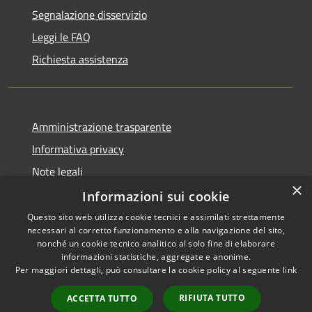
Segnalazione disservizio
Leggi le FAQ
Richiesta assistenza
Amministrazione trasparente
Informativa privacy
Note legali
×
Dichiarazione di accessibilità
Informazioni sui cookie
Questo sito web utilizza cookie tecnici e assimilati strettamente
necessari al corretto funzionamento e alla navigazione del sito,
nonché un cookie tecnico analitico al solo fine di elaborare
informazioni statistiche, aggregate e anonime.
RSS
Copyright © 2026 • Comune di
Per maggiori dettagli, può consultare la cookie policy al seguente
link
Accessibilità
Borghetto di Vara • Powered
Privacy
Municipium
Accesso
by
•
RIFIUTA TUTTO
ACCETTA TUTTO