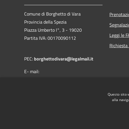
Comune di Borghetto di Vara
Prenotaz
Provincia della Spezia
Segnalazi
Piazza Umberto I°, 3 - 19020
Leggi le 
Partita IVA: 00170090112
Richiesta
PEC:
borghettodivara@legalmail.it
E- mail:
protocollo@comune.borghettodivara.sp.it
Centralino Unico: (+39) 0187 894121
Questo sito 
alla navig
RSS
Accessibilità
Privacy
Cookie
Mappa de