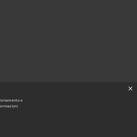
×
nzionamento e
nformazioni
Municipium
Accesso
di Borghetto di Vara • Powered by
•