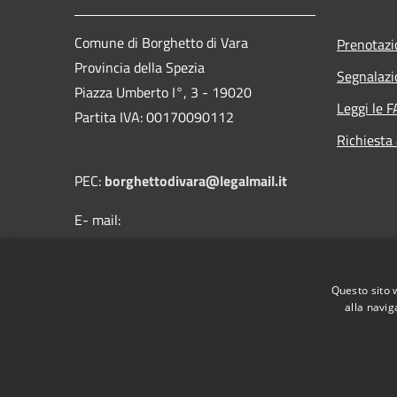
Comune di Borghetto di Vara
Prenotaz
Provincia della Spezia
Segnalazi
Piazza Umberto I°, 3 - 19020
Leggi le 
Partita IVA: 00170090112
Richiesta
PEC:
borghettodivara@legalmail.it
E- mail:
protocollo@comune.borghettodivara.sp.it
Centralino Unico: (+39) 0187 894121
Questo sito 
alla navig
RSS
Accessibilità
Privacy
Cookie
Mappa de