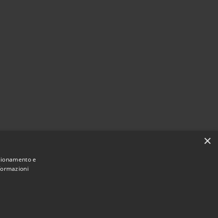
×
nzionamento e
nformazioni
Municipium
Accesso
di Borghetto di Vara • Powered by
•