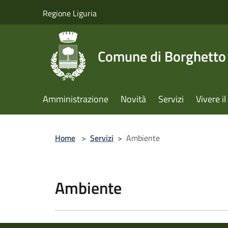
Salta al contenuto principale
Regione Liguria
Comune di Borghetto 
Amministrazione
Novità
Servizi
Vivere 
Home
>
Servizi
>
Ambiente
Ambiente