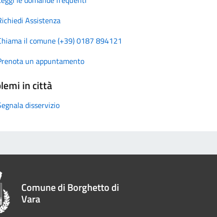
Richiedi Assistenza
Chiama il comune (+39) 0187 894121
Prenota un appuntamento
lemi in città
Segnala disservizio
Comune di Borghetto di
Vara