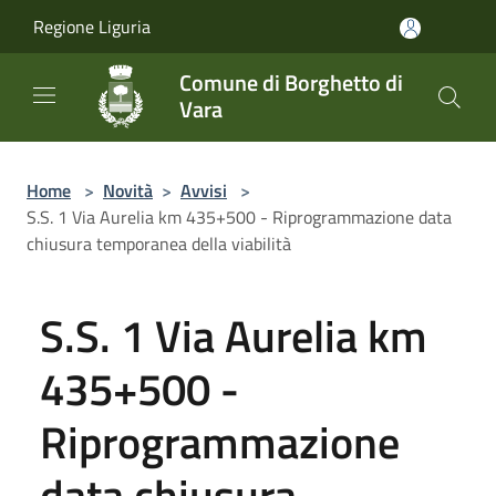
Salta al contenuto principale
Regione Liguria
Comune di Borghetto di
Vara
Home
>
Novità
>
Avvisi
>
S.S. 1 Via Aurelia km 435+500 - Riprogrammazione data
chiusura temporanea della viabilità
S.S. 1 Via Aurelia km
435+500 -
Riprogrammazione
data chiusura