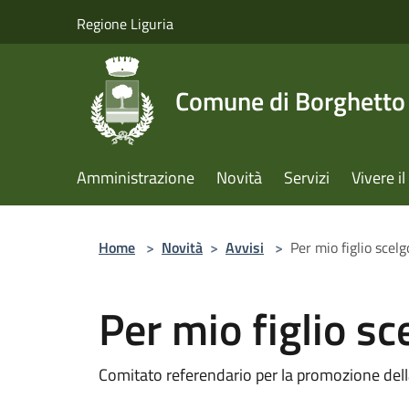
Salta al contenuto principale
Regione Liguria
Comune di Borghetto 
Amministrazione
Novità
Servizi
Vivere 
Home
>
Novità
>
Avvisi
>
Per mio figlio scelg
Per mio figlio sc
Comitato referendario per la promozione del