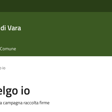
di Vara
il Comune
o io
elgo io
la campagna raccolta firme