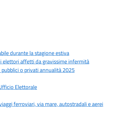
abile durante la stagione estiva
i elettori affetti da gravissime infermità
o pubblici o privati annualità 2025
ficio Elettorale
aggi ferroviari, via mare, autostradali e aerei