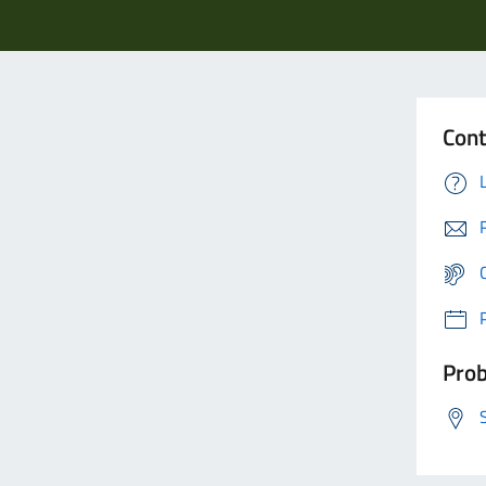
Cont
Prob