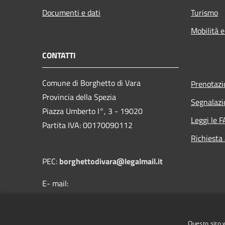
Documenti e dati
Turismo
Mobilità e
CONTATTI
Comune di Borghetto di Vara
Prenotaz
Provincia della Spezia
Segnalazi
Piazza Umberto I°, 3 - 19020
Leggi le 
Partita IVA: 00170090112
Richiesta
PEC:
borghettodivara@legalmail.it
E- mail:
protocollo@comune.borghettodivara.sp.it
Centralino Unico: (+39) 0187 894121
Questo sito 