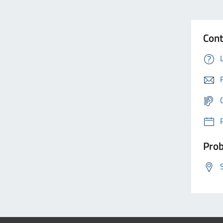
Cont
Prob