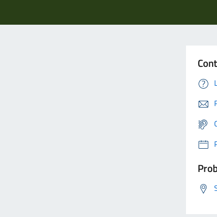
Cont
Prob