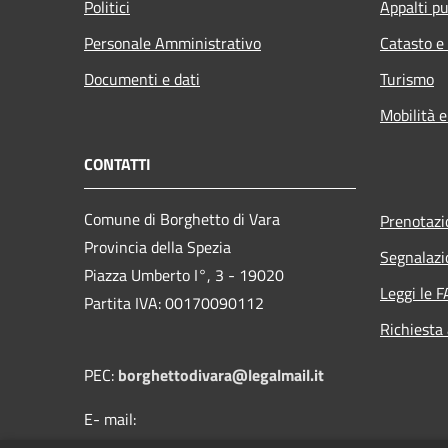
Politici
Appalti pu
Personale Amministrativo
Catasto e
Documenti e dati
Turismo
Mobilità e
CONTATTI
Comune di Borghetto di Vara
Prenotaz
Provincia della Spezia
Segnalazi
Piazza Umberto I°, 3 - 19020
Leggi le 
Partita IVA: 00170090112
Richiesta
PEC:
borghettodivara@legalmail.it
E- mail:
protocollo@comune.borghettodivara.sp.it