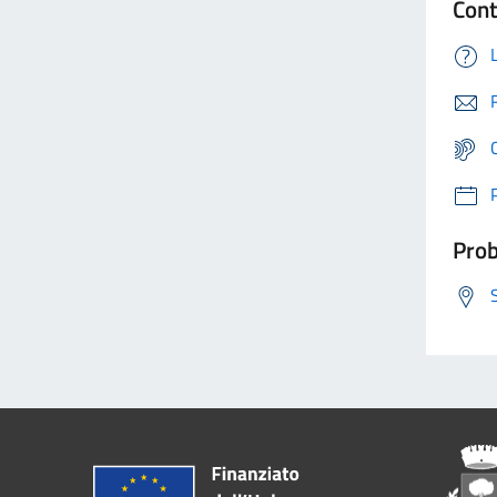
Cont
Prob