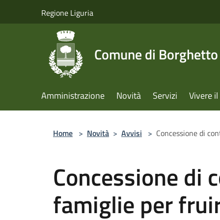
Salta al contenuto principale
Regione Liguria
Comune di Borghetto 
Amministrazione
Novità
Servizi
Vivere 
Home
>
Novità
>
Avvisi
>
Concessione di contr
Concessione di co
famiglie per fruir