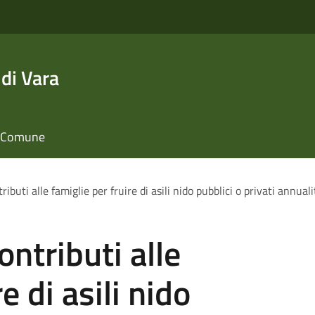
di Vara
il Comune
ibuti alle famiglie per fruire di asili nido pubblici o privati annual
ntributi alle
e di asili nido