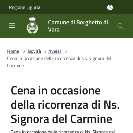
Salta al contenuto principale
Regione Liguria
Comune di Borghetto di
Vara
Home
>
Novità
>
Avvisi
>
Cena in occasione della ricorrenza di Ns. Signora del
Carmine
Cena in occasione
della ricorrenza di Ns.
Signora del Carmine
Cena in occasione della ricorrenza di Ns. Signora del