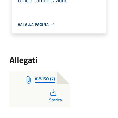
Ufficio Comunicazione
VAI ALLA PAGINA
Allegati
AVVISO (7)
PDF
Scarica