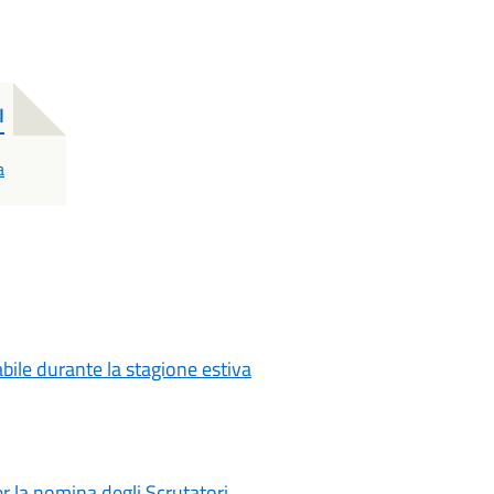
I
a
abile durante la stagione estiva
 la nomina degli Scrutatori