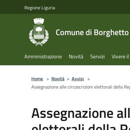
Salta al contenuto principale
Regione Liguria
Comune di Borghetto 
Amministrazione
Novità
Servizi
Vivere 
Home
>
Novità
>
Avvisi
>
Assegnazione alle circoscrizioni elettorali della Re
Assegnazione all
elettorali della 