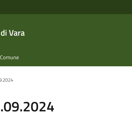
di Vara
il Comune
09.2024
3.09.2024