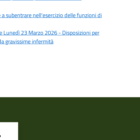
 subentrare nell'esercizio delle funzioni di
 e Lunedì 23 Marzo 2026 - Disposizioni per
i da gravissime infermità
?