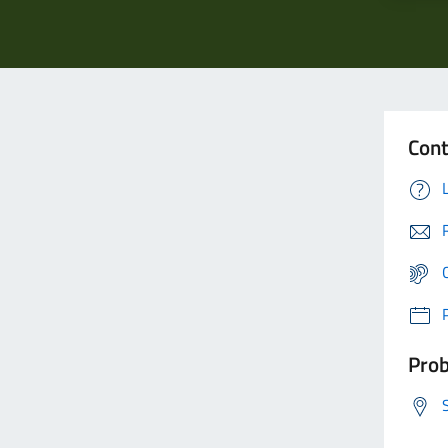
Cont
Prob