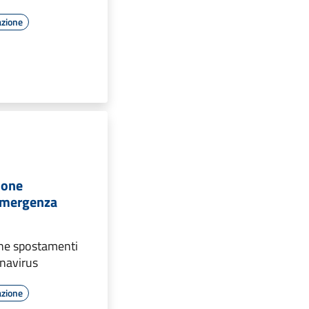
azione
ione
emergenza
one spostamenti
navirus
azione