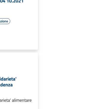
 04 10.2021
azione
idarieta'
adenza
arieta' alimentare