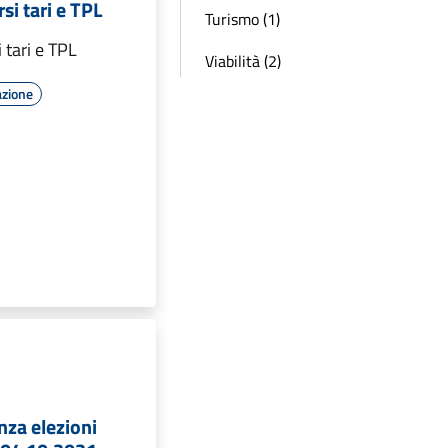
i tari e TPL
Turismo (1)
 tari e TPL
Viabilità (2)
azione
nza elezioni